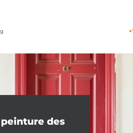
+
og
a peinture des