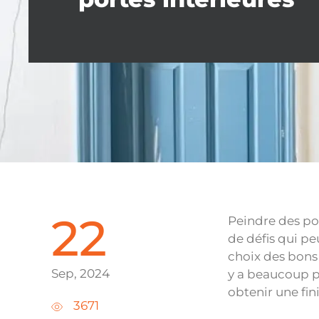
22
Peindre des po
de défis qui pe
choix des bons 
Sep, 2024
y a beaucoup pl
obtenir une fin
3671