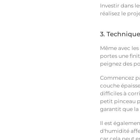
Investir dans l
réalisez le pr
3. Technique
Même avec les b
portes une finit
peignez des po
Commencez par 
couche épaisse
difficiles à co
petit pinceau p
garantit que la
Il est égalemen
d'humidité affe
car cela peut e