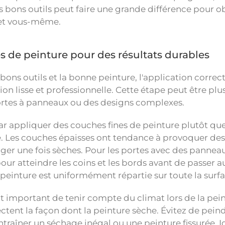
es bons outils peut faire une grande différence pour 
ojet vous-même.
s de peinture pour des résultats durables
ons outils et la bonne peinture, l'application correct
ion lisse et professionnelle. Cette étape peut être plus d
rtes à panneaux ou des designs complexes.
appliquer des couches fines de peinture plutôt que 
. Les couches épaisses ont tendance à provoquer des g
rriger une fois sèches. Pour les portes avec des panne
our atteindre les coins et les bords avant de passer a
 peinture est uniformément répartie sur toute la surfa
t important de tenir compte du climat lors de la pei
ctent la façon dont la peinture sèche. Évitez de peind
ntraîner un séchage inégal ou une peinture fissurée.