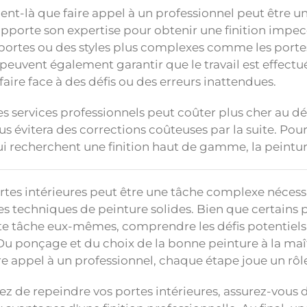
nt-là que faire appel à un professionnel peut être un
apporte son expertise pour obtenir une finition impe
portes ou des styles plus complexes comme les portes
peuvent également garantir que le travail est effect
 faire face à des défis ou des erreurs inattendues.
es services professionnels peut coûter plus cher au d
vous évitera des corrections coûteuses par la suite. P
i recherchent une finition haut de gamme, la peinture
rtes intérieures peut être une tâche complexe nécess
s techniques de peinture solides. Bien que certains p
te tâche eux-mêmes, comprendre les défis potentiels e
Du ponçage et du choix de la bonne peinture à la maît
re appel à un professionnel, chaque étape joue un rôle 
ez de repeindre vos portes intérieures, assurez-vous d